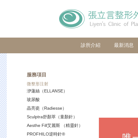
診所介紹
最新消息
服務項目
微整形注射
洢蓮絲（ELLANSE）
玻尿酸
晶亮瓷（Radiesse）
Sculptra舒顏萃（童顏針）
Aesthe Fill艾麗斯 （精靈針）
PROFHILO逆時針®