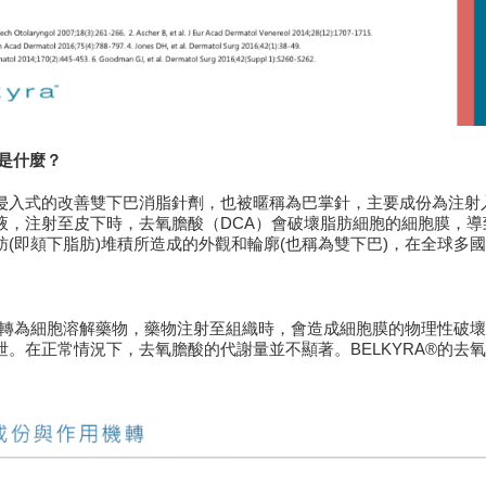
是什麼？
侵入式的改善雙下巴消脂針劑，也被暱稱為巴掌針，主要成份為注射
液，注射至皮下時，去氧膽酸（DCA）會破壞脂肪細胞的細胞膜，
肪(即頦下脂肪)堆積所造成的外觀和輪廓(也稱為雙下巴)，在全球多
作用機轉為細胞溶解藥物，藥物注射至組織時，會造成細胞膜的物理性
泄。在正常情況下，去氧膽酸的代謝量並不顯著。BELKYRA®的