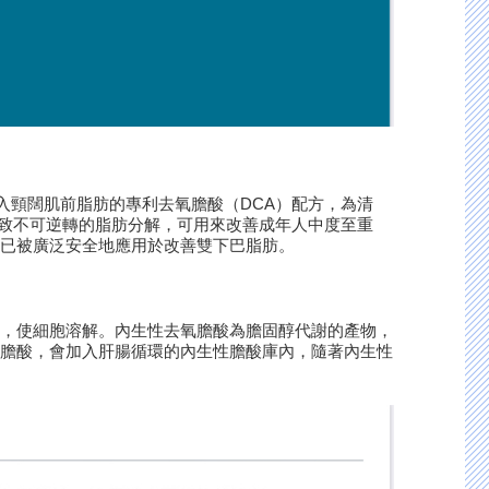
入頸闊肌前脂肪的專利去氧膽酸（DCA）配方，為清
導致不可逆轉的脂肪分解，可用來改善成年人中度至重
國已被廣泛安全地應用於改善雙下巴脂肪。
破壞，使細胞溶解。內生性去氧膽酸為膽固醇代謝的產物，
去氧膽酸，會加入肝腸循環的內生性膽酸庫內，隨著內生性