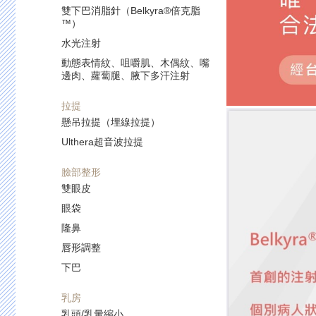
雙下巴消脂針（Belkyra®倍克脂
™）
水光注射
動態表情紋、咀嚼肌、木偶紋、嘴
邊肉、蘿蔔腿、腋下多汗注射
拉提
懸吊拉提（埋線拉提）
Ulthera超音波拉提
臉部整形
雙眼皮
眼袋
隆鼻
唇形調整
下巴
乳房
乳頭/乳暈縮小