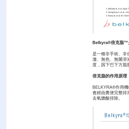
Belkyra®
倍克脂
™
是一種非手術、非
澈、無色、無菌溶
度，因下巴下方脂
倍克脂的作用原理
BELKYRA®
會經由糞便完整排
去氧膽酸排除。