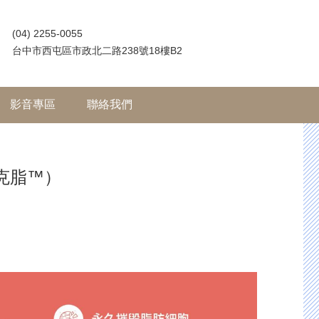
(04) 2255-0055
台中市西屯區市政北二路238號18樓B2
影音專區
聯絡我們
倍克脂™）