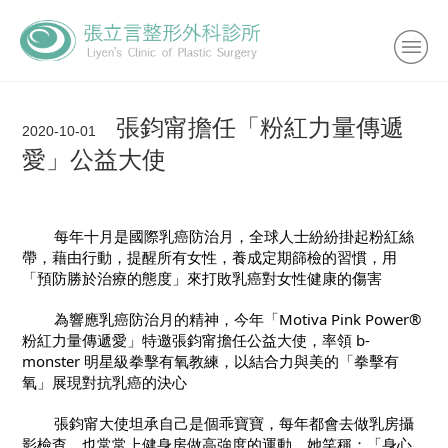
張鈞甯擔任「粉紅力量傳遞
2020-10-01
愛」公益大使
	每年十月是國際乳癌防治月，全球人士紛紛掛起粉紅絲
帶，藉由行動，提醒所有女性，養成定期篩檢的習慣，用
「預防勝於治療的態度」來打敗乳癌對女性健康的傷害
	為響應乳癌防治月的精神，今年「Motiva Pink Power® 
粉紅力量傳遞愛」特邀張鈞甯擔任公益大使，率領 b-
monster 明星級拳擊有氧教練，以結合力與美的「拳擊有
氧」展現對抗乳癌的決心
	張鈞甯大使坦承自己是個乖寶寶，每年都會去做乳房攝
影檢查，也常常上健身房做高強度的運動，她笑稱：「身心